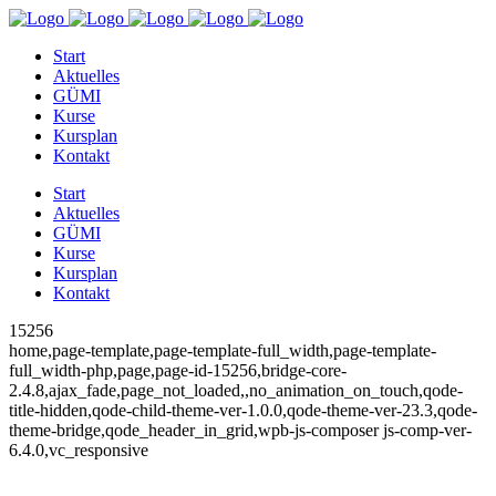
Start
Aktuelles
GÜMI
Kurse
Kursplan
Kontakt
Start
Aktuelles
GÜMI
Kurse
Kursplan
Kontakt
15256
home,page-template,page-template-full_width,page-template-
full_width-php,page,page-id-15256,bridge-core-
2.4.8,ajax_fade,page_not_loaded,,no_animation_on_touch,qode-
title-hidden,qode-child-theme-ver-1.0.0,qode-theme-ver-23.3,qode-
theme-bridge,qode_header_in_grid,wpb-js-composer js-comp-ver-
6.4.0,vc_responsive