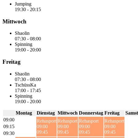
Jumping
19:30
-
20:15
Mittwoch
Shaolin
07:30
-
08:00
Spinning
19:00
-
20:00
Freitag
Shaolin
07:30
-
08:00
TschüssKa
17:00
-
17:45
Spinning
19:00
-
20:00
Montag
Dienstag
Mittwoch
Donnerstag
Freitag
Samst
09:00
Rehasport
Rehasport
Rehasport
Rehasport
09:15
09:00
09:00
09:00
09:00
09:45
09:45
09:45
09:45
09:30