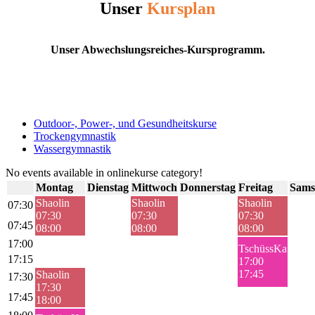
Unser
Kursplan
Unser Abwechslungsreiches-Kursprogramm.
Outdoor-, Power-, und Gesundheitskurse
Trockengymnastik
Wassergymnastik
No events available in onlinekurse category!
Montag
Dienstag
Mittwoch
Donnerstag
Freitag
Sams
Shaolin
Shaolin
Shaolin
07:30
07:30
07:30
07:30
07:45
08:00
08:00
08:00
17:00
TschüssKa
17:15
17:00
17:45
Shaolin
17:30
17:30
17:45
18:00